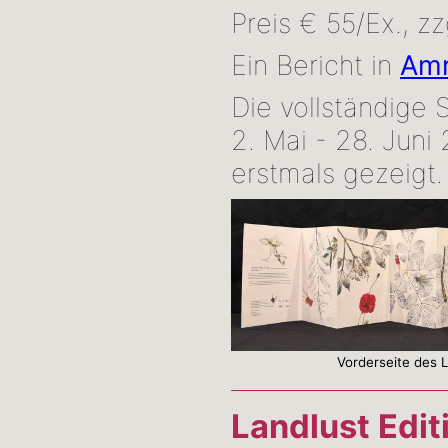
Preis € 55/Ex., z
Ein Bericht in
Am
Die vollständige
2. Mai - 28. Juni
erstmals gezeigt.
Vorderseite des L
Landlust Edit