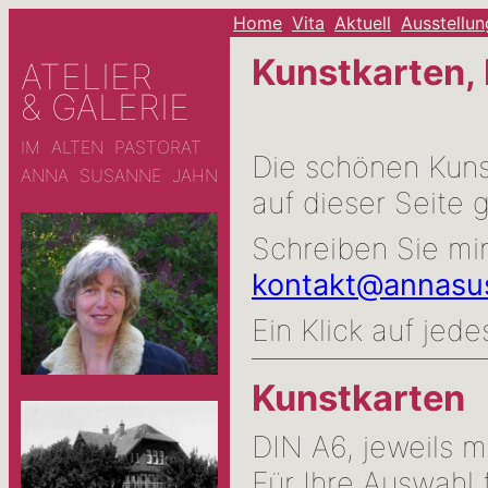
Home
Vita
Aktuell
Ausstellu
Kunstkarten,
ATELIER
& GALERIE
IM ALTEN PASTORAT
Die schönen Kuns
ANNA SUSANNE JAHN
auf dieser Seite 
Schreiben Sie mir
kontakt@annasu
Ein Klick auf jede
Kunstkarten
DIN A6, jeweils 
Für Ihre Auswahl 