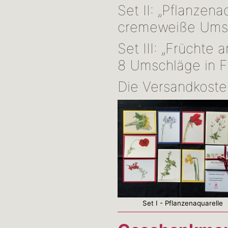
Set II: „Pflanzen
cremeweiße Umsc
Set III: „Früchte
8 Umschläge in Fa
Die Versandkoste
Set I - Pflanzenaquarelle