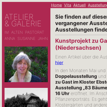
Home
Vita
Aktuell
Ausstellu
ATELIER
Sie finden auf diese
& GALERIE
vergangener Ausste
Ausstellungen finde
IM ALTEN PASTORAT
ANNA SUSANNE JAHN
Kunstprojekt zu Ga
(Niedersachsen)
Einen Artikel über die Au
hier
.
In den Monaten Mai und J
Doppelausstellung
und 
zu Gast im Kloster Ebs
Ausstellung „83 Bäume
16 Uhr
eröffnet. Im Ansc
Pflanzenporträts. Es geht
Klostergärten und andere