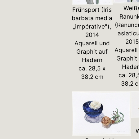
Weiß
Frühsport (Iris
Ranunk
barbata media
(Ranunc
„impérative"),
asiaticu
2014
2015
Aquarell und
Aquarell
Graphit auf
Graphit
Hadern
Hader
ca. 28,5 x
ca. 28,
38,2 cm
38,2 