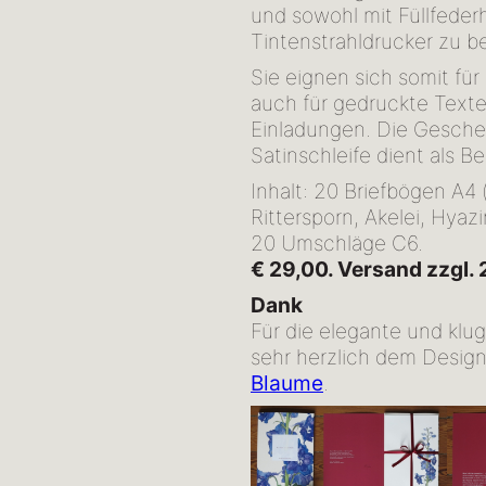
und sowohl mit Füllfederh
Tintenstrahldrucker zu be
Sie eignen sich somit für
auch für gedruckte Texte
Einladungen. Die Geschen
Satinschleife dient als B
Inhalt: 20 Briefbögen A4 
Rittersporn, Akelei, Hyaz
20 Umschläge C6.
€ 29,00. Versand zzgl. 
Dank
Für die elegante und klu
sehr herzlich dem Desig
Blaume
.