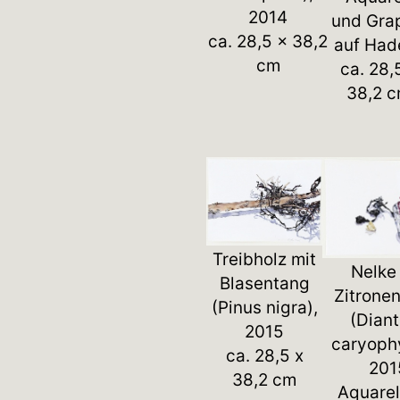
2014
und Gra
ca. 28,5 x 38,2
auf Had
cm
ca. 28,
38,2 
Treibholz mit
Nelke
Blasentang
Zitronen
(Pinus nigra),
(Dian
2015
caryophy
ca. 28,5 x
201
38,2 cm
Aquarel