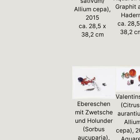
sativum/
Graphit 
Allium cepa),
Hader
2015
ca. 28,5
ca. 28,5 x
38,2 c
38,2 cm
Valentin
Ebereschen
(Citrus
mit Zwetsche
auranti
und Holunder
Alliu
(Sorbus
cepa), 
aucuparia),
Aquare