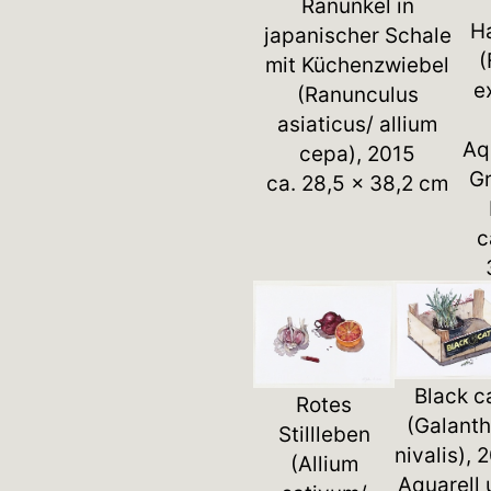
Ranunkel in
H
japanischer Schale
(
mit Küchenzwiebel
e
(Ranunculus
asiaticus/ allium
Aq
cepa), 2015
Gr
ca. 28,5 x 38,2 cm
c
Black c
Rotes
(Galant
Stillleben
nivalis), 
(Allium
Aquarell